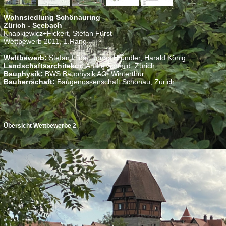
Wohnsiedlung Schönauring
Zürich - Seebach
Knapkiewicz+Fickert, Stefan Fürst
Wettbewerb 2011, 1.Rang
Wettbewerb:
Stefan Fürst, Jonas Bründler, Harald König
Landschaftsarchitekur:
André Schmid, Zürich
Bauphysik:
BWS Bauphysik AG, Winterthur
Bauherrschaft:
Baugenossenschaft Schönau, Zürich
Übersicht Wettbewerbe 2