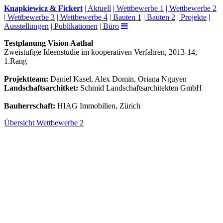
Knapkiewicz & Fickert
| Aktuell
| Wettbewerbe 1
| Wettbewerbe 2
| Wettbewerbe 3
| Wettbewerbe 4
| Bauten 1
| Bauten 2
| Projekte
|
Ausstellungen
| Publikationen
| Büro
Testplanung Vision Aathal
Zweistufige Ideenstudie im kooperativen Verfahren, 2013-14,
1.Rang
Projektteam:
Daniel Kasel, Alex Domin, Oriana Nguyen
Landschaftsarchitket:
Schmid Landschaftsarchitekten GmbH
Bauherrschaft:
HIAG Immobilien, Zürich
Übersicht Wettbewerbe 2